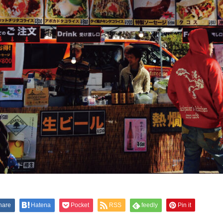
hare
Hatena
Pocket
RSS
feedly
Pin it