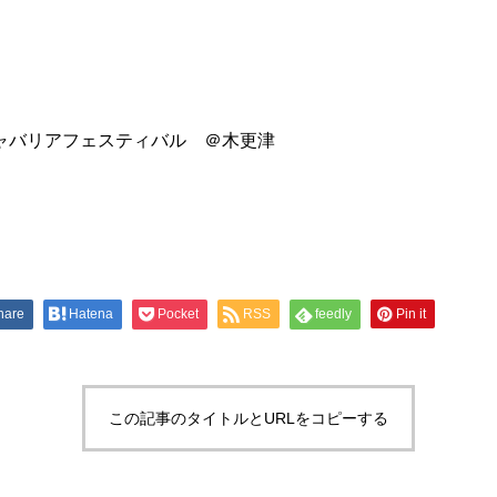
キャバリアフェスティバル ＠木更津
hare
Hatena
Pocket
RSS
feedly
Pin it
この記事のタイトルとURLをコピーする