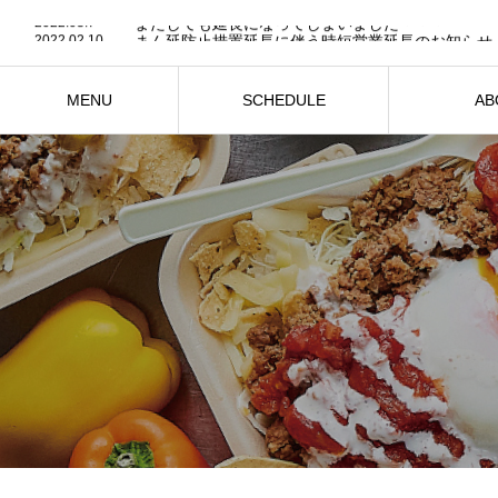
2022.03.7
またしても延長になってしまいました・・・
2022.02.10
まん延防止措置延長に伴う時短営業延長のお知らせ
2022.01.19
営業時間短縮のお知らせ
2021.11.25
営業時間変更のお知らせ
2021.05.11
営業時間短縮のお知らせ
MENU
SCHEDULE
AB
2022.03.7
またしても延長になってしまいました・・・
メニュー紹介
営業日・営業時間
トノカフ