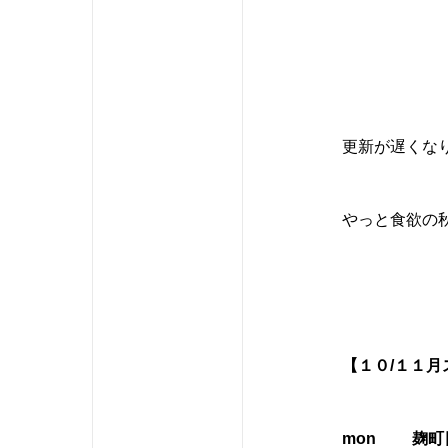
更新が遅くな
やっと食欲の
【１０/１１
月
mon
麹町