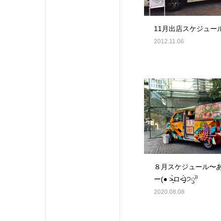
11月出店スケジュー
2012.11.06
８月スケジュール〜
ー(● ˃̶͈̀ロ˂̶͈́)੭ꠥ⁾⁾
2020.08.08