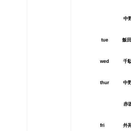
中野セントラ
tue 飯田
wed 千駄ヶ
thur 中野
赤坂 11:
fri 外苑前