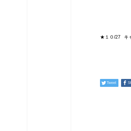
★１０/27 
Tweet
S